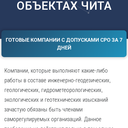
ОБЪЕКТАХ ЧИТА
Саратов
Волгоград
Севастополь
Воронеж
Симферополь
Е
Смоленск
Екатеринбург
Сочи
Ставрополь
ГОТОВЫЕ КОМПАНИИ С ДОПУСКАМИ СРО ЗА 7
И
ДНЕЙ
Т
Иваново
Ижевск
Тамбов
Иркутск
Тверь
Компании, которые выполняют какие-либо
Тольятти
К
Томск
работы в составе инженерно-геодезических,
Казань
Тула
геологических, гидрометеорологических,
Калининград
Тюмень
Калуга
экологических и геотехнических изысканий
У
Кемерово
зачастую обязаны быть членами
Киров
Улан-Удэ
Краснодар
Ульяновск
саморегулируемых организаций. Данное
Красноярск
Уфа