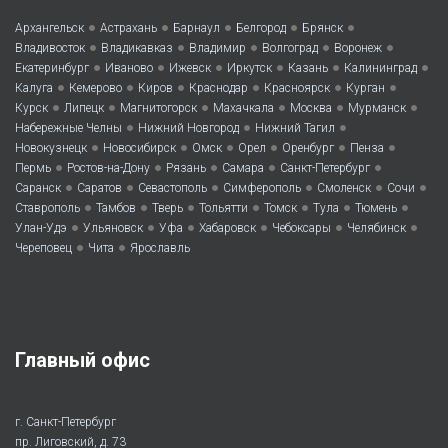
•
•
•
•
•
Архангельск
Астрахань
Барнаул
Белгород
Брянск
•
•
•
•
•
Владивосток
Владикавказ
Владимир
Волгоград
Воронеж
•
•
•
•
•
•
Екатеринбург
Иваново
Ижевск
Иркутск
Казань
Калининград
•
•
•
•
•
•
Калуга
Кемерово
Киров
Краснодар
Красноярск
Курган
•
•
•
•
•
•
Курск
Липецк
Магнитогорск
Махачкала
Москва
Мурманск
•
•
•
Набережные Челны
Нижний Новгород
Нижний Тагил
•
•
•
•
•
•
Новокузнецк
Новосибирск
Омск
Орел
Оренбург
Пенза
•
•
•
•
•
Пермь
Ростов-на-Дону
Рязань
Самара
Санкт-Петербург
•
•
•
•
•
•
Саранск
Саратов
Севастополь
Симферополь
Смоленск
Сочи
•
•
•
•
•
•
•
Ставрополь
Тамбов
Тверь
Тольятти
Томск
Тула
Тюмень
•
•
•
•
•
•
Улан-Удэ
Ульяновск
Уфа
Хабаровск
Чебоксары
Челябинск
•
•
Череповец
Чита
Ярославль
Главный офис
г. Санкт-Петербург
пр. Лиговский, д. 73