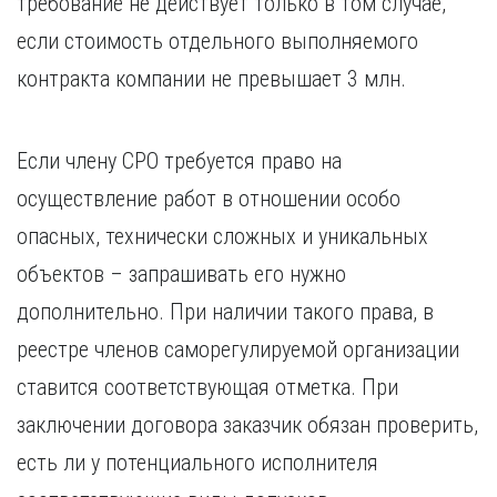
требование не действует только в том случае,
Курган
Х
Курск
если стоимость отдельного выполняемого
Хабаровск
Л
контракта компании не превышает 3 млн.
Ч
Липецк
Чебоксары
М
Челябинск
Если члену СРО требуется право на
Магнитогорск
Череповец
осуществление работ в отношении особо
Махачкала
Чита
опасных, технически сложных и уникальных
Мурманск
Я
объектов – запрашивать его нужно
Н
Ярославль
Набережные Челны
дополнительно. При наличии такого права, в
Нижний Новгород
реестре членов саморегулируемой организации
Нижний Тагил
ставится соответствующая отметка. При
Новокузнецк
Новосибирск
заключении договора заказчик обязан проверить,
есть ли у потенциального исполнителя