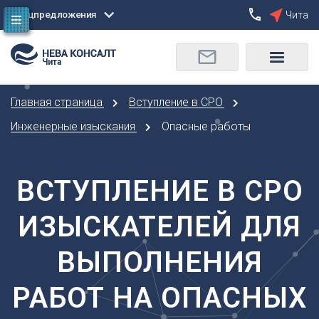
Спецпредложения
Чита
Сбросить
Чита
О
Москва
Санкт-Петербург
Омск
Главная страница
Вступление в СРО
Орел
А
Оренбург
Инженерные изыскания
Опасные работы
Архангельск
П
Астрахань
Пенза
ВСТУПЛЕНИЕ В СРО
Б
Пермь
Барнаул
Р
ИЗЫСКАТЕЛЕЙ ДЛЯ
Белгород
Ростов-на-Дону
Брянск
Рязань
ВЫПОЛНЕНИЯ
В
С
Владивосток
РАБОТ НА ОПАСНЫХ
Самара
Владикавказ
Саранск
Владимир