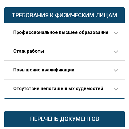
ТРЕБОВАНИЯ К ФИЗИЧЕСКИМ ЛИЦАМ
Профессиональное высшее образование
По направлению строительства, изысканий или
Стаж работы
проектирования.
В организации соответствующего профиля – 10 лет
Повышение квалификации
или больше, 3 года из которых – на руководящей
должности.
Пройденное гражданином по меньшей мере один
Опыт работы по специальности – не менее 10 лет,
Отсутствие непогашенных судимостей
раз в течение последних пяти лет.
которые отсчитываются только после получения диплома
(это отличает НРС НОПРИЗ от реестра НОСТРОЙ,
допускающего начало отсчета трудового стажа еще до
В том числе, уголовного преследования.
завершения образования).
ПЕРЕЧЕНЬ ДОКУМЕНТОВ