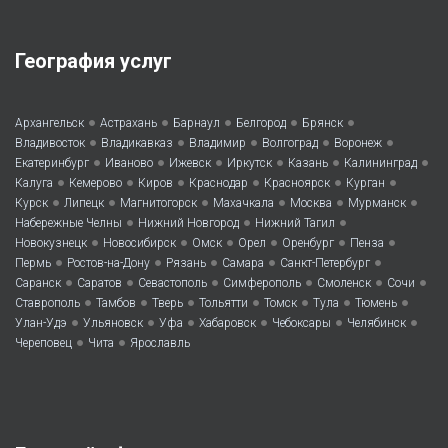
География услуг
•
•
•
•
•
Архангельск
Астрахань
Барнаул
Белгород
Брянск
•
•
•
•
•
Владивосток
Владикавказ
Владимир
Волгоград
Воронеж
•
•
•
•
•
•
Екатеринбург
Иваново
Ижевск
Иркутск
Казань
Калининград
•
•
•
•
•
•
Калуга
Кемерово
Киров
Краснодар
Красноярск
Курган
•
•
•
•
•
•
Курск
Липецк
Магнитогорск
Махачкала
Москва
Мурманск
•
•
•
Набережные Челны
Нижний Новгород
Нижний Тагил
•
•
•
•
•
•
Новокузнецк
Новосибирск
Омск
Орел
Оренбург
Пенза
•
•
•
•
•
Пермь
Ростов-на-Дону
Рязань
Самара
Санкт-Петербург
•
•
•
•
•
•
Саранск
Саратов
Севастополь
Симферополь
Смоленск
Сочи
•
•
•
•
•
•
•
Ставрополь
Тамбов
Тверь
Тольятти
Томск
Тула
Тюмень
•
•
•
•
•
•
Улан-Удэ
Ульяновск
Уфа
Хабаровск
Чебоксары
Челябинск
•
•
Череповец
Чита
Ярославль