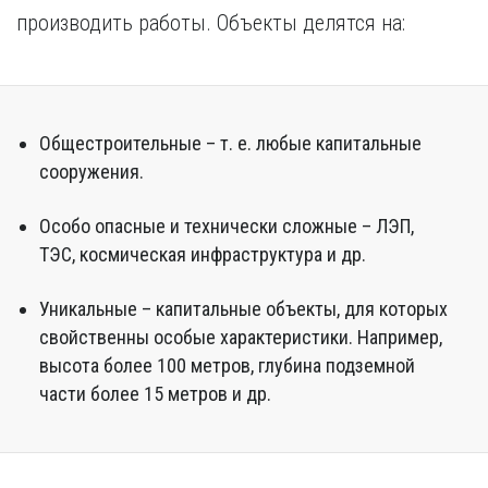
Курган
производить работы. Объекты делятся на:
Х
Курск
Хабаровск
Л
Ч
Липецк
Чебоксары
Общестроительные – т. е. любые капитальные
М
Челябинск
сооружения.
Магнитогорск
Череповец
Махачкала
Чита
Особо опасные и технически сложные – ЛЭП,
Мурманск
Я
ТЭС, космическая инфраструктура и др.
Н
Ярославль
Набережные Челны
Уникальные – капитальные объекты, для которых
Нижний Новгород
свойственны особые характеристики. Например,
Нижний Тагил
высота более 100 метров, глубина подземной
Новокузнецк
части более 15 метров и др.
Новосибирск