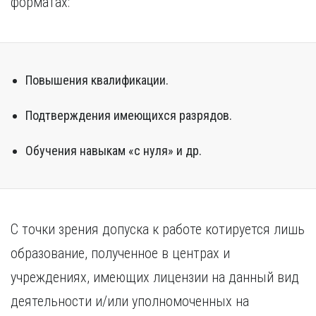
форматах:
Курган
Х
Курск
Хабаровск
Л
Ч
Липецк
Повышения квалификации.
Чебоксары
М
Челябинск
Подтверждения имеющихся разрядов.
Магнитогорск
Череповец
Махачкала
Чита
Мурманск
Обучения навыкам «с нуля» и др.
Я
Н
Ярославль
Набережные Челны
Нижний Новгород
С точки зрения допуска к работе котируется лишь
Нижний Тагил
Новокузнецк
образование, полученное в центрах и
Новосибирск
учреждениях, имеющих лицензии на данный вид
деятельности и/или уполномоченных на