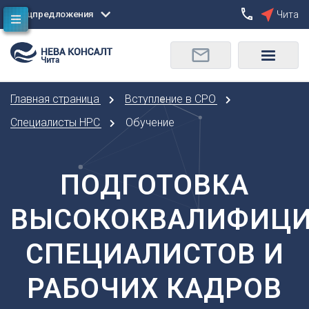
Спецпредложения
Чита
Сбросить
Чита
О
Москва
Санкт-Петербург
Омск
Главная страница
Вступление в СРО
Орел
А
Оренбург
Специалисты НРС
Обучение
Архангельск
П
Астрахань
Пенза
Б
ПОДГОТОВКА
Пермь
Барнаул
Р
ВЫСОКОКВАЛИФИЦ
Белгород
Ростов-на-Дону
Брянск
Рязань
СПЕЦИАЛИСТОВ И
В
С
Владивосток
РАБОЧИХ КАДРОВ
Самара
Владикавказ
Саранск
Владимир