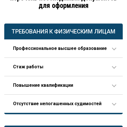
для оформления
ТРЕБОВАНИЯ К ФИЗИЧЕСКИМ ЛИЦАМ
Профессиональное высшее образование
По направлению строительства, изысканий или
Стаж работы
проектирования.
В организации соответствующего профиля – 10 лет
Повышение квалификации
или больше, 3 года из которых – на руководящей
должности.
Пройденное гражданином по меньшей мере один
Опыт работы по специальности – не менее 10 лет,
Отсутствие непогашенных судимостей
раз в течение последних пяти лет.
которые отсчитываются только после получения диплома
(это отличает НРС НОПРИЗ от реестра НОСТРОЙ,
допускающего начало отсчета трудового стажа еще до
В том числе, уголовного преследования.
завершения образования).