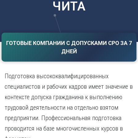
ЧИТА
Саратов
Волгоград
Севастополь
Воронеж
Симферополь
Е
Смоленск
Екатеринбург
Сочи
Ставрополь
ГОТОВЫЕ КОМПАНИИ С ДОПУСКАМИ СРО ЗА 7
И
ДНЕЙ
Т
Иваново
Ижевск
Тамбов
Иркутск
Тверь
Подготовка высококвалифицированных
Тольятти
К
Томск
специалистов и рабочих кадров имеет значение в
Казань
Тула
контексте допуска гражданина к выполнению
Калининград
Тюмень
Калуга
трудовой деятельности на отдельно взятом
У
Кемерово
предприятии. Профессиональная подготовка
Киров
Улан-Удэ
Краснодар
Ульяновск
проводится на базе многочисленных курсов в
Красноярск
Уфа