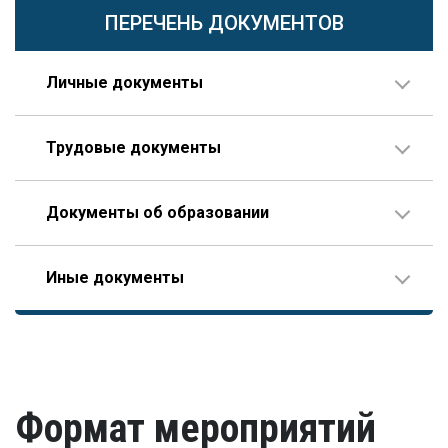
ПЕРЕЧЕНЬ ДОКУМЕНТОВ
Личные документы
Паспорт.
Трудовые документы
В случае, если фамилия в паспорте не совпадает с
данными документов об образовании, также
предоставляется свидетельство о перемене имени.
Трудовая книжка.
Документы об образовании
ИНН.
Трудовая книжка. При наличии стажа, не внесенного в
трудовую книжку, предоставляется копия трудового
СНИЛС.
договора, заверенная работодателем.
Диплом о высшем образовании.
Справка об отсутствии судимостей.
Иные документы
Трудовой договор с работодателем.
Диплом о высшем образовании. Если учебное заведение
находится на территории РФ или бывшего СССР,
Справка об отсутствии судимости и уголовного
Должностная инструкция по месту текущего
достаточно заверенной копии диплома. В остальных
Согласие на обработку персональных данных
преследования. Ранее судимые кандидаты
трудоустройства.
случаях дополнительно предоставляется копия
предоставляют документ, подтверждающий исполнение
свидетельства о признании иностранного образования.
наказания.
Разрешение на работу (если кандидат –
Удостоверение о повышении квалификации.
иностранный гражданин).
Удостоверение, подтверждающее факт повышения
Формат мероприятий
квалификации в течение последних пяти лет. В случае,
если повышение квалификации проходило за пределами