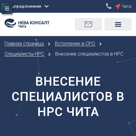
Спецпредложения
Чита
Сбросить
Чита
О
Москва
Санкт-Петербург
Омск
Главная страница
Вступление в СРО
Орел
А
Оренбург
Специалисты НРС
Внесение специалистов в НРС
Архангельск
П
Астрахань
Пенза
Б
ВНЕСЕНИЕ
Пермь
Барнаул
Р
СПЕЦИАЛИСТОВ В
Белгород
Ростов-на-Дону
Брянск
Рязань
НРС ЧИТА
В
С
Владивосток
Самара
Владикавказ
Саранск
Владимир