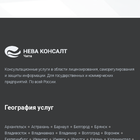
Чита
Консультационные услуги в области лицензирования, саморегулирования
и защиты информации. Для государственных и коммерческих
предприятий. По всей России.
География услуг
•
•
•
•
•
Архангельск
Астрахань
Барнаул
Белгород
Брянск
•
•
•
•
•
Владивосток
Владикавказ
Владимир
Волгоград
Воронеж
•
•
•
•
•
•
Екатеринбург
Иваново
Ижевск
Иркутск
Казань
Калининград