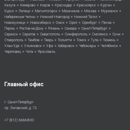
•
•
•
•
•
•
Калуга
Кемерово
Киров
Краснодар
Красноярск
Курган
•
•
•
•
•
•
Курск
Липецк
Магнитогорск
Махачкала
Москва
Мурманск
•
•
•
Набережные Челны
Нижний Новгород
Нижний Тагил
•
•
•
•
•
•
Новокузнецк
Новосибирск
Омск
Орел
Оренбург
Пенза
•
•
•
•
•
Пермь
Ростов-на-Дону
Рязань
Самара
Санкт-Петербург
•
•
•
•
•
•
Саранск
Саратов
Севастополь
Симферополь
Смоленск
Сочи
•
•
•
•
•
•
•
Ставрополь
Тамбов
Тверь
Тольятти
Томск
Тула
Тюмень
•
•
•
•
•
•
Улан-Удэ
Ульяновск
Уфа
Хабаровск
Чебоксары
Челябинск
•
•
Череповец
Чита
Ярославль
Главный офис
г. Санкт-Петербург
пр. Лиговский, д. 73
+7 (812) 6666-800