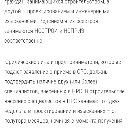
граждан, занимающихся строительством, а
Курган
Х
Курск
другой – проектированием и инженерными
Хабаровск
Л
изысканиями. Ведением этих реестров
Ч
Липецк
занимаются НОСТРОЙ и НОПРИЗ
Чебоксары
М
соответственно.
Челябинск
Магнитогорск
Череповец
Махачкала
Чита
Мурманск
Юридические лица и предприниматели, которые
Я
Н
подают заявление о приеме в СРО, должны
Ярославль
Набережные Челны
подтвердить наличие двух (или более)
Нижний Новгород
специалистов, внесенных в НРС. В строительстве
Нижний Тагил
внесение специалистов в НРС занимает от двух
Новокузнецк
Новосибирск
недель, а в проектировании и изысканиях – от
полутора месяцев, начиная с момента получения