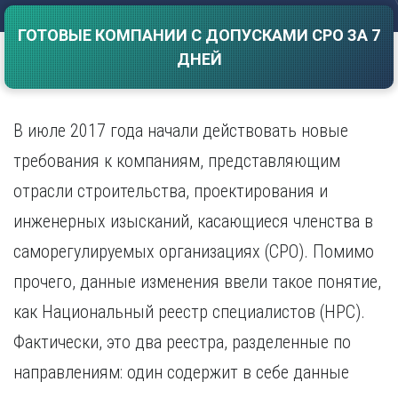
Саратов
Волгоград
ГОТОВЫЕ КОМПАНИИ С ДОПУСКАМИ СРО ЗА 7
Севастополь
Воронеж
ДНЕЙ
Симферополь
Е
Смоленск
Екатеринбург
Сочи
Ставрополь
В июле 2017 года начали действовать новые
И
Т
Иваново
требования к компаниям, представляющим
Ижевск
Тамбов
отрасли строительства, проектирования и
Иркутск
Тверь
инженерных изысканий, касающиеся членства в
Тольятти
К
Томск
саморегулируемых организациях (СРО). Помимо
Казань
Тула
Калининград
прочего, данные изменения ввели такое понятие,
Тюмень
Калуга
как Национальный реестр специалистов (НРС).
У
Кемерово
Фактически, это два реестра, разделенные по
Киров
Улан-Удэ
Краснодар
Ульяновск
направлениям: один содержит в себе данные
Красноярск
Уфа