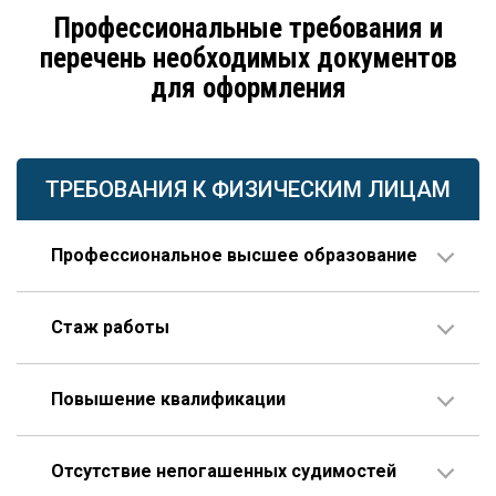
Профессиональные требования и
перечень необходимых документов
для оформления
ТРЕБОВАНИЯ К ФИЗИЧЕСКИМ ЛИЦАМ
Профессиональное высшее образование
По направлению строительства, изысканий или
Стаж работы
проектирования.
В организации соответствующего профиля – 10 лет
Повышение квалификации
или больше, 3 года из которых – на руководящей
должности.
Пройденное гражданином по меньшей мере один
Опыт работы по специальности – не менее 10 лет,
Отсутствие непогашенных судимостей
раз в течение последних пяти лет.
которые отсчитываются только после получения диплома