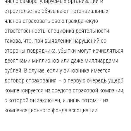
число саморегулируемых организаций в
Курган
Х
Курск
строительстве обязывают потенциальных
Хабаровск
Л
членов страховать свою гражданскую
Ч
Липецк
ответственность: специфика деятельности
Чебоксары
М
такова, что, при выявлении нарушений со
Челябинск
Магнитогорск
Череповец
стороны подрядчика, убытки могут исчисляться
Махачкала
Чита
десятками миллионов или даже миллиардами
Мурманск
Я
рублей. В случае, если у виновника имеется
Н
Ярославль
договор страхования – в первую очередь ущерб
Набережные Челны
Нижний Новгород
компенсируется из средств страховой компании,
Нижний Тагил
с которой он заключен, и лишь потом – из
Новокузнецк
Новосибирск
компенсационного фонда ассоциации.