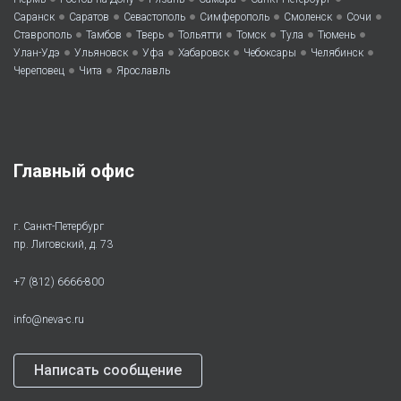
•
•
•
•
•
•
Саранск
Саратов
Севастополь
Симферополь
Смоленск
Сочи
•
•
•
•
•
•
•
Ставрополь
Тамбов
Тверь
Тольятти
Томск
Тула
Тюмень
•
•
•
•
•
•
Улан-Удэ
Ульяновск
Уфа
Хабаровск
Чебоксары
Челябинск
•
•
Череповец
Чита
Ярославль
Главный офис
г. Санкт-Петербург
пр. Лиговский, д. 73
+7 (812) 6666-800
info@neva-c.ru
Написать сообщение