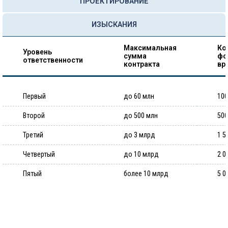
ПРОЕКТИРОВАНИЕ
ИЗЫСКАНИЯ
Максимальная
Ко
Уровень
сумма
фо
ответственности
контракта
вр
Первый
до 60 млн
100
Второй
до 500 млн
500
Третий
до 3 млрд
1 5
Четвертый
до 10 млрд
2 0
Пятый
более 10 млрд
5 0