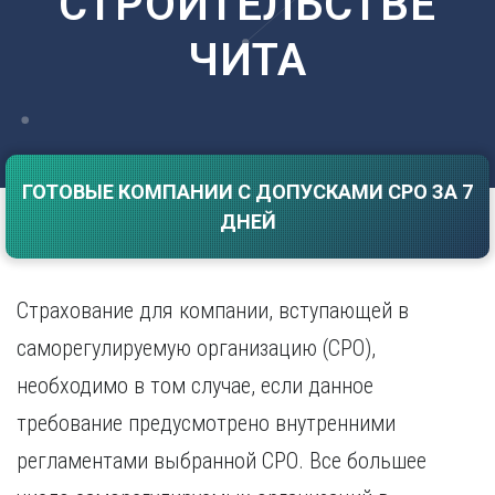
СТРОИТЕЛЬСТВЕ
Саратов
Волгоград
ЧИТА
Севастополь
Воронеж
Симферополь
Е
Смоленск
Екатеринбург
Сочи
Ставрополь
И
Т
ГОТОВЫЕ КОМПАНИИ С ДОПУСКАМИ СРО ЗА 7
Иваново
ДНЕЙ
Ижевск
Тамбов
Иркутск
Тверь
Тольятти
К
Томск
Страхование для компании, вступающей в
Казань
Тула
саморегулируемую организацию (СРО),
Калининград
Тюмень
Калуга
необходимо в том случае, если данное
У
Кемерово
требование предусмотрено внутренними
Киров
Улан-Удэ
Краснодар
Ульяновск
регламентами выбранной СРО. Все большее
Красноярск
Уфа