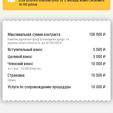
Если оплатить членский взнос за 12 месяцев, можно сэкономить
60 000
рублей.
Сертификаты
ISO 9001
ISO 14001
OHSAS 18001
Максимальная сумма контракта
100 000
₽
Компенсационный фонд возмещения вреда
1
-й
уровень ответственности:
до 60 000 000 ₽
Участие в гос. тендерах и аукционах
Вступительный взнос
5 000
0
₽
₽
Компенсационный фонд договорных обязательств
0
-
Целевой взнос
5 000
₽
й уровень ответственности:
Не требуется
Членский взнос
10 000
₽
за 1 мес.
,
10 000
₽/месяц
Предоставление специалистов НРС
Сертификат ISO 9001
Сертификат ISO 14001
Сертификат OHSAS 18001
Страховка
14 500
14 500
14 500
10 000
0
₽
₽
₽
₽
₽
0
ISO 9001
ISO 14001
OHSAS 18001
Нужна
₽ за человека
Услуги по сопровождению процедуры
10 000
₽