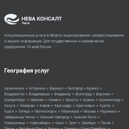
Чита
Консультационные услуги в области лицензирования, саморегулирования
и защиты информации. Для государственных и коммерческих
предприятий. По всей России.
География услуг
•
•
•
•
•
Архангельск
Астрахань
Барнаул
Белгород
Брянск
•
•
•
•
•
Владивосток
Владикавказ
Владимир
Волгоград
Воронеж
•
•
•
•
•
•
Екатеринбург
Иваново
Ижевск
Иркутск
Казань
Калининград
•
•
•
•
•
•
Калуга
Кемерово
Киров
Краснодар
Красноярск
Курган
•
•
•
•
•
•
Курск
Липецк
Магнитогорск
Махачкала
Москва
Мурманск
•
•
•
Набережные Челны
Нижний Новгород
Нижний Тагил
•
•
•
•
•
•
Новокузнецк
Новосибирск
Омск
Орел
Оренбург
Пенза
•
•
•
•
•
Пермь
Ростов-на-Дону
Рязань
Самара
Санкт-Петербург