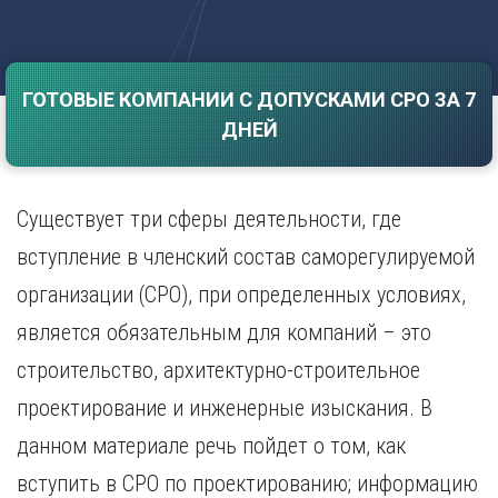
Саратов
Волгоград
Севастополь
Воронеж
Симферополь
Е
ГОТОВЫЕ КОМПАНИИ С ДОПУСКАМИ СРО ЗА 7
Смоленск
Екатеринбург
Сочи
ДНЕЙ
Ставрополь
И
Т
Иваново
Существует три сферы деятельности, где
Ижевск
Тамбов
Иркутск
Тверь
вступление в членский состав саморегулируемой
Тольятти
К
организации (СРО), при определенных условиях,
Томск
Казань
является обязательным для компаний – это
Тула
Калининград
Тюмень
строительство, архитектурно-строительное
Калуга
У
Кемерово
проектирование и инженерные изыскания. В
Киров
Улан-Удэ
данном материале речь пойдет о том, как
Краснодар
Ульяновск
вступить в СРО по проектированию; информацию
Красноярск
Уфа