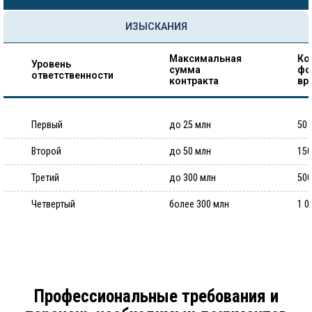
ИЗЫСКАНИЯ
Максимальная
Ко
Уровень
сумма
фо
ответственности
контракта
вр
Первый
до 25 млн
50 
Второй
до 50 млн
150
Третий
до 300 млн
500
Четвертый
более 300 млн
1 0
Профессиональные требования и