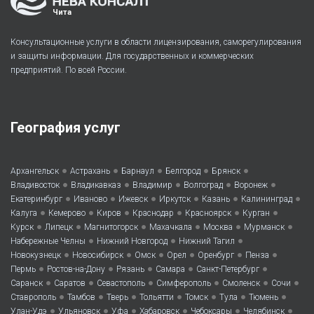
Чита
Консультационные услуги в области лицензирования, саморегулирования
и защиты информации. Для государственных и коммерческих
предприятий. По всей России.
География услуг
•
•
•
•
•
Архангельск
Астрахань
Барнаул
Белгород
Брянск
•
•
•
•
•
Владивосток
Владикавказ
Владимир
Волгоград
Воронеж
•
•
•
•
•
•
Екатеринбург
Иваново
Ижевск
Иркутск
Казань
Калининград
•
•
•
•
•
•
Калуга
Кемерово
Киров
Краснодар
Красноярск
Курган
•
•
•
•
•
•
Курск
Липецк
Магнитогорск
Махачкала
Москва
Мурманск
•
•
•
Набережные Челны
Нижний Новгород
Нижний Тагил
•
•
•
•
•
•
Новокузнецк
Новосибирск
Омск
Орел
Оренбург
Пенза
•
•
•
•
•
Пермь
Ростов-на-Дону
Рязань
Самара
Санкт-Петербург
•
•
•
•
•
•
Саранск
Саратов
Севастополь
Симферополь
Смоленск
Сочи
•
•
•
•
•
•
•
Ставрополь
Тамбов
Тверь
Тольятти
Томск
Тула
Тюмень
•
•
•
•
•
•
Улан-Удэ
Ульяновск
Уфа
Хабаровск
Чебоксары
Челябинск