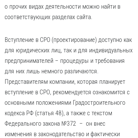
Курган
о прочих видах деятельности можно найти в
Х
Курск
соответствующих разделах сайта.
Хабаровск
Л
Ч
Липецк
Чебоксары
Вступление в СРО (проектирование) доступно как
М
Челябинск
для юридических лиц, так и для индивидуальных
Магнитогорск
Череповец
Махачкала
Чита
предпринимателей – процедуры и требования
Мурманск
Я
для них лишь немного различаются.
Н
Ярославль
Представителям компании, которая планирует
Набережные Челны
вступление в СРО, рекомендуется ознакомится с
Нижний Новгород
Нижний Тагил
основными положениями Градостроительного
Новокузнецк
кодекса РФ (статья 48), а также с текстом
Новосибирск
Федерального закона №372 – он внес
изменения в законодательство и фактически