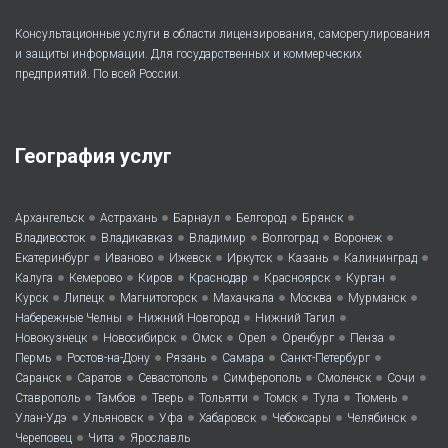
Консультационные услуги в области лицензирования, саморегулирования
и защиты информации. Для государственных и коммерческих
предприятий. По всей России.
География услуг
•
•
•
•
•
Архангельск
Астрахань
Барнаул
Белгород
Брянск
•
•
•
•
•
Владивосток
Владикавказ
Владимир
Волгоград
Воронеж
•
•
•
•
•
•
Екатеринбург
Иваново
Ижевск
Иркутск
Казань
Калининград
•
•
•
•
•
•
Калуга
Кемерово
Киров
Краснодар
Красноярск
Курган
•
•
•
•
•
•
Курск
Липецк
Магнитогорск
Махачкала
Москва
Мурманск
•
•
•
Набережные Челны
Нижний Новгород
Нижний Тагил
•
•
•
•
•
•
Новокузнецк
Новосибирск
Омск
Орел
Оренбург
Пенза
•
•
•
•
•
Пермь
Ростов-на-Дону
Рязань
Самара
Санкт-Петербург
•
•
•
•
•
•
Саранск
Саратов
Севастополь
Симферополь
Смоленск
Сочи
•
•
•
•
•
•
•
Ставрополь
Тамбов
Тверь
Тольятти
Томск
Тула
Тюмень
•
•
•
•
•
•
Улан-Удэ
Ульяновск
Уфа
Хабаровск
Чебоксары
Челябинск
•
•
Череповец
Чита
Ярославль