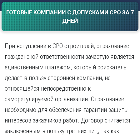
Саратов
Волгоград
ГОТОВЫЕ КОМПАНИИ С ДОПУСКАМИ СРО ЗА 7
Севастополь
Воронеж
ДНЕЙ
Симферополь
Е
Смоленск
Екатеринбург
Сочи
Ставрополь
При вступлении в СРО строителей, страхование
И
Т
Иваново
гражданской ответственности зачастую является
Ижевск
Тамбов
единственным платежом, который соискатель
Иркутск
Тверь
делает в пользу сторонней компании, не
Тольятти
К
Томск
относящейся непосредственно к
Казань
Тула
Калининград
саморегулируемой организации. Страхование
Тюмень
Калуга
необходимо для обеспечения гарантий защиты
У
Кемерово
интересов заказчиков работ. Договор считается
Киров
Улан-Удэ
Краснодар
Ульяновск
заключенным в пользу третьих лиц, так как
Красноярск
Уфа