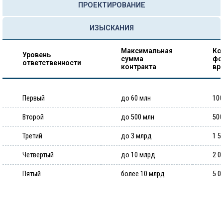
ПРОЕКТИРОВАНИЕ
ИЗЫСКАНИЯ
Максимальная
Ко
Уровень
сумма
фо
ответственности
контракта
вр
Первый
до 60 млн
100
Второй
до 500 млн
500
Третий
до 3 млрд
1 5
Четвертый
до 10 млрд
2 0
Пятый
более 10 млрд
5 0