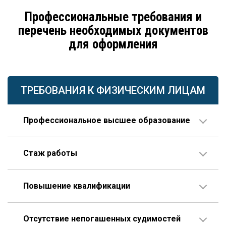
Профессиональные требования и
перечень необходимых документов
для оформления
ТРЕБОВАНИЯ К ФИЗИЧЕСКИМ ЛИЦАМ
Профессиональное высшее образование
По направлению строительства, изысканий или
Стаж работы
проектирования.
В организации соответствующего профиля – 10 лет
Повышение квалификации
или больше, 3 года из которых – на руководящей
должности.
Пройденное гражданином по меньшей мере один
Опыт работы по специальности – не менее 10 лет,
Отсутствие непогашенных судимостей
раз в течение последних пяти лет.
которые отсчитываются только после получения диплома