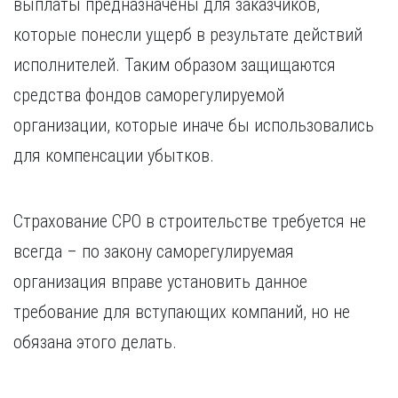
выплаты предназначены для заказчиков,
Курган
Х
Курск
которые понесли ущерб в результате действий
Хабаровск
Л
исполнителей. Таким образом защищаются
Ч
Липецк
средства фондов саморегулируемой
Чебоксары
М
организации, которые иначе бы использовались
Челябинск
Магнитогорск
Череповец
для компенсации убытков.
Махачкала
Чита
Мурманск
Я
Н
Страхование СРО в строительстве требуется не
Ярославль
Набережные Челны
всегда – по закону саморегулируемая
Нижний Новгород
организация вправе установить данное
Нижний Тагил
требование для вступающих компаний, но не
Новокузнецк
Новосибирск
обязана этого делать.