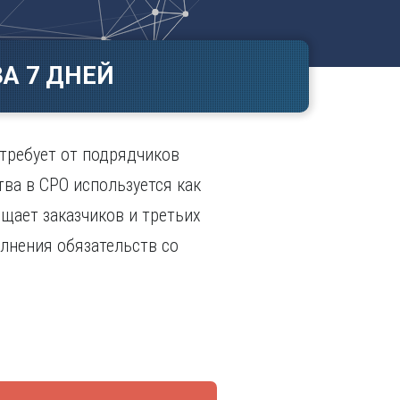
Ч
в
ополь
Чебоксары
ополь
Челябинск
А 7 ДНЕЙ
ск
Череповец
Чита
поль
Я
 требует от подрядчиков
Ярославль
ва в СРО используется как
щает заказчиков и третьих
олнения обязательств со