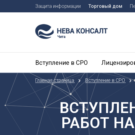
Защита информации
Торговый дом
П
Москва
Санкт-П
Чита
А
Арханге
Вступление в СРО
Лицензиро
Астраха
Б
Главная страница
Вступление в СРО
Барнаул
Белгоро
Брянск
ВСТУПЛЕН
В
РАБОТ Н
Владиво
Владика
Владим