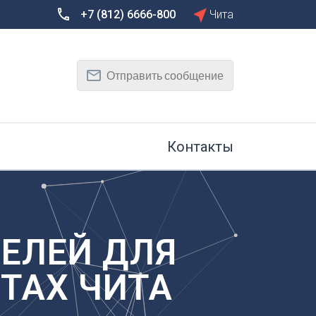
+7 (812) 6666-800
Чита
Сбросить
Т
Отправить сообщение
Тамбов
Тверь
рг
Тольятти
Томск
Контакты
Тула
Тюмень
У
Улан-Удэ
на-Дону
Ульяновск
ТЕЛЕЙ ДЛЯ
Уфа
ТАХ ЧИТА
Х
Хабаровск
к