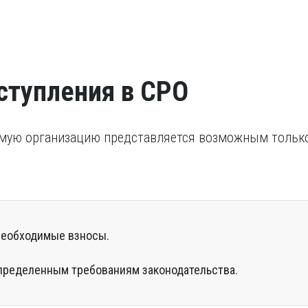
свидетельства о приз
исполнение наказани
Удостоверение о по
Удостоверение, подт
течение последних пя
проходило за предела
признании иностранно
ступления в СРО
мую организацию представляется возможным только 
необходимые взносы.
пределенным требованиям законодательства.