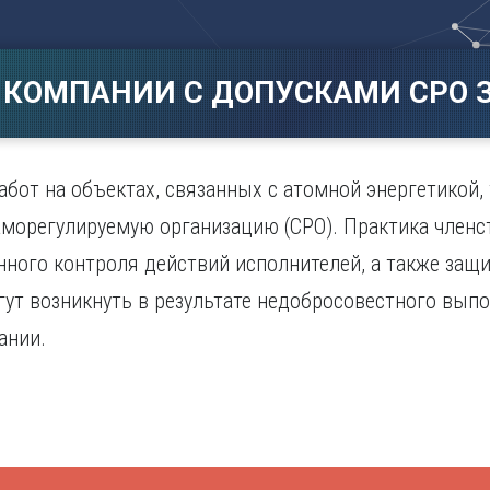
Магнитогорск
Сарато
ад
Махачкала
Севаст
ж
Мурманск
Симфер
 КОМПАНИИ С ДОПУСКАМИ СРО З
Н
Смолен
нбург
Набережные Челны
Сочи
Нижний Новгород
Ставро
Нижний Тагил
бот на объектах, связанных с атомной энергетикой,
о
Новокузнецк
морегулируемую организацию (СРО). Практика членст
Новосибирск
ного контроля действий исполнителей, а также защи
гут возникнуть в результате недобросовестного вып
ании.