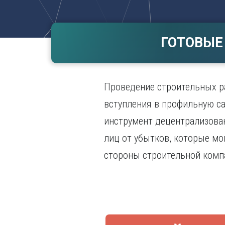
Волгогр
Вороне
ГОТОВЫЕ
Е
Екатери
И
Проведение строительных ра
Иванов
Ижевск
вступления в профильную са
Иркутск
инструмент децентрализован
лиц от убытков, которые мо
стороны строительной комп