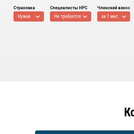
Страховка
Специалисты НРС
Членский взнос
Нужна
Не требуется
за 1 мес.
К