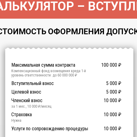
ЛЬКУЛЯТОР – ВСТУПЛ
СТОИМОСТЬ ОФОРМЛЕНИЯ ДОПУСКА 
Максимальная сумма контракта
100 000
₽
Компенсационный фонд возмещения вреда
1
-й
уровень ответственности:
до 60 000 000 ₽
Участие в гос. тендерах и аукционах
Вступительный взнос
5 000
0
₽
₽
Компенсационный фонд договорных обязательств
0
-
Целевой взнос
5 000
₽
й уровень ответственности:
Не требуется
Членский взнос
10 000
₽
за 1 мес.
,
10 000
₽/месяц
Предоставление специалистов НРС
Сертификат ISO 9001
Сертификат ISO 14001
Сертификат OHSAS 18001
Страховка
14 500
14 500
14 500
10 000
0
₽
₽
₽
₽
₽
0
ISO 9001
ISO 14001
OHSAS 18001
Нужна
₽ за человека
Услуги по сопровождению процедуры
10 000
₽