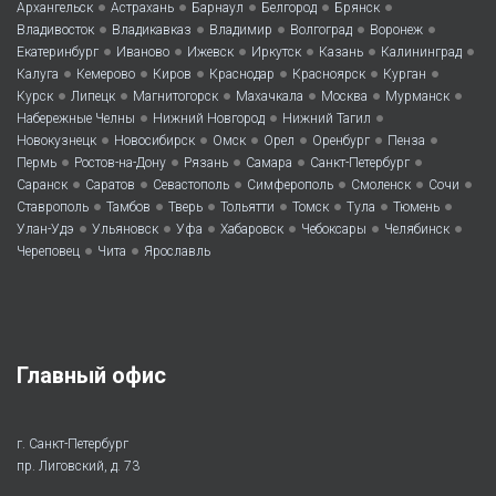
•
•
•
•
•
Архангельск
Астрахань
Барнаул
Белгород
Брянск
•
•
•
•
•
Владивосток
Владикавказ
Владимир
Волгоград
Воронеж
•
•
•
•
•
•
Екатеринбург
Иваново
Ижевск
Иркутск
Казань
Калининград
•
•
•
•
•
•
Калуга
Кемерово
Киров
Краснодар
Красноярск
Курган
•
•
•
•
•
•
Курск
Липецк
Магнитогорск
Махачкала
Москва
Мурманск
•
•
•
Набережные Челны
Нижний Новгород
Нижний Тагил
•
•
•
•
•
•
Новокузнецк
Новосибирск
Омск
Орел
Оренбург
Пенза
•
•
•
•
•
Пермь
Ростов-на-Дону
Рязань
Самара
Санкт-Петербург
•
•
•
•
•
•
Саранск
Саратов
Севастополь
Симферополь
Смоленск
Сочи
•
•
•
•
•
•
•
Ставрополь
Тамбов
Тверь
Тольятти
Томск
Тула
Тюмень
•
•
•
•
•
•
Улан-Удэ
Ульяновск
Уфа
Хабаровск
Чебоксары
Челябинск
•
•
Череповец
Чита
Ярославль
Главный офис
г. Санкт-Петербург
пр. Лиговский, д. 73