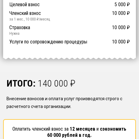
Компенсационный фонд договорных обязательств
0
-
Целевой взнос
5 000
₽
й уровень ответственности:
Не требуется
Членский взнос
10 000
₽
за 1 мес.
,
10 000
₽/месяц
Предоставление специалистов НРС
Сертификат ISO 9001
Сертификат ISO 14001
Сертификат OHSAS 18001
Страховка
14 500
14 500
14 500
10 000
0
₽
₽
₽
₽
₽
0
ISO 9001
ISO 14001
OHSAS 18001
Нужна
₽ за человека
Услуги по сопровождению процедуры
10 000
₽
ИТОГО:
140 000
₽
Внесение взносов и оплата услуг производятся строго с
расчетного счета организации.
Оплатить членский взнос за
12 месяцев
и
сэкономить
60 000
рублей в год.