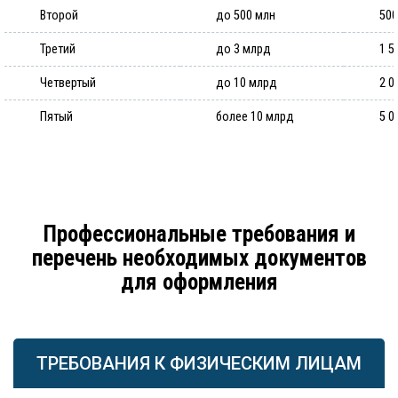
Второй
до 500 млн
500
Третий
до 3 млрд
1 5
Четвертый
до 10 млрд
2 0
Пятый
более 10 млрд
5 0
Профессиональные требования и
перечень необходимых документов
для оформления
ТРЕБОВАНИЯ К ФИЗИЧЕСКИМ ЛИЦАМ