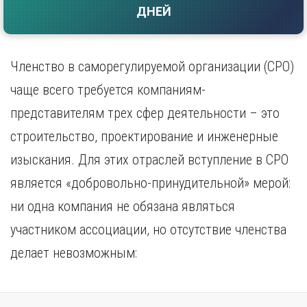
ДНЕЙ
Саратов
Волгоград
Севастополь
Воронеж
Симферополь
Е
Смоленск
Членство в саморегулируемой организации (СРО)
Екатеринбург
Сочи
чаще всего требуется компаниям-
Ставрополь
И
представителям трех сфер деятельности – это
Т
Иваново
строительство, проектирование и инженерные
Ижевск
Тамбов
Иркутск
Тверь
изыскания. Для этих отраслей вступление в СРО
Тольятти
К
является «добровольно-принудительной» мерой:
Томск
Казань
ни одна компания не обязана являться
Тула
Калининград
Тюмень
участником ассоциации, но отсутствие членства
Калуга
У
Кемерово
делает невозможным:
Киров
Улан-Удэ
Краснодар
Ульяновск
Красноярск
Уфа