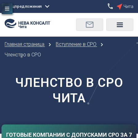
Спецпредложения
Чита
Сбросить
Чита
О
Москва
Санкт-Петербург
Омск
Главная страница
Вступление в СРО
Орел
А
Оренбург
Членство в СРО
Архангельск
П
Астрахань
Пенза
ЧЛЕНСТВО В СРО
Б
Пермь
Барнаул
Р
ЧИТА
Белгород
Ростов-на-Дону
Брянск
Рязань
В
С
Владивосток
Самара
Владикавказ
ГОТОВЫЕ КОМПАНИИ С ДОПУСКАМИ СРО ЗА 7
Саранск
Владимир