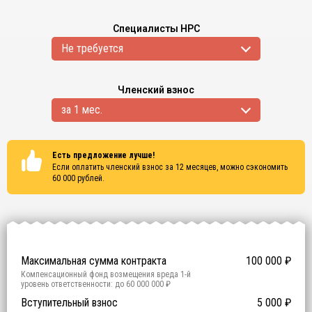
Специалисты НРС
Не требуется
Членский взнос
за 1 мес.
Есть предложение лучше!
Если оплатить членский взнос за 12 месяцев, можно сэкономить
60 000
рублей.
Сертификаты
ISO 9001
ISO 14001
OHSAS 18001
Максимальная сумма контракта
100 000
₽
Компенсационный фонд возмещения вреда
1
-й
уровень ответственности:
до 60 000 000 ₽
Участие в гос. тендерах и аукционах
Вступительный взнос
5 000
0
₽
₽