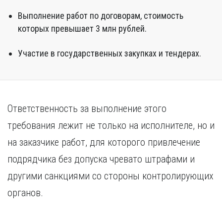
Курган
Х
Выполнение работ по договорам, стоимость
Курск
Хабаровск
которых превышает 3 млн рублей.
Л
Ч
Липецк
Участие в государственных закупках и тендерах.
Чебоксары
М
Челябинск
Магнитогорск
Череповец
Махачкала
Чита
Мурманск
Ответственность за выполнение этого
Я
Н
требования лежит не только на исполнителе, но и
Ярославль
Набережные Челны
на заказчике работ, для которого привлечение
Нижний Новгород
подрядчика без допуска чревато штрафами и
Нижний Тагил
Новокузнецк
другими санкциями со стороны контролирующих
Новосибирск
органов.