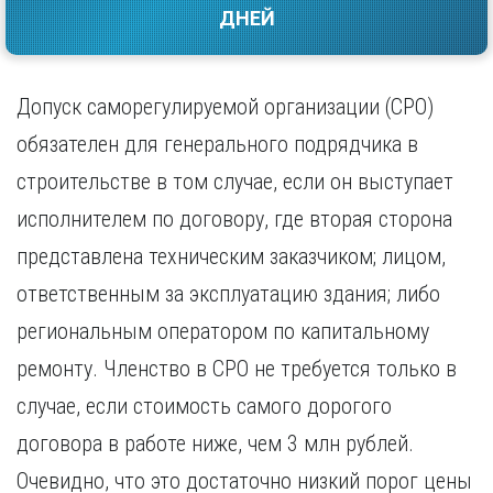
ДНЕЙ
Саратов
Волгоград
Севастополь
Воронеж
Симферополь
Е
Смоленск
Допуск саморегулируемой организации (СРО)
Екатеринбург
Сочи
обязателен для генерального подрядчика в
Ставрополь
И
строительстве в том случае, если он выступает
Т
Иваново
исполнителем по договору, где вторая сторона
Ижевск
Тамбов
Иркутск
Тверь
представлена техническим заказчиком; лицом,
Тольятти
К
ответственным за эксплуатацию здания; либо
Томск
Казань
региональным оператором по капитальному
Тула
Калининград
Тюмень
ремонту. Членство в СРО не требуется только в
Калуга
У
Кемерово
случае, если стоимость самого дорогого
Киров
Улан-Удэ
договора в работе ниже, чем 3 млн рублей.
Краснодар
Ульяновск
Красноярск
Очевидно, что это достаточно низкий порог цены
Уфа