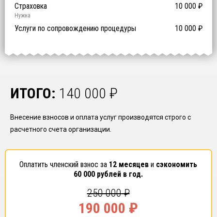
Предоставление специалистов НРС
Сертификат ISO 9001
Сертификат ISO 14001
Сертификат OHSAS 18001
Страховка
14 500
14 500
14 500
10 000
0
₽
₽
₽
₽
₽
0
ISO 9001
ISO 14001
OHSAS 18001
Нужна
₽ за человека
Услуги по сопровождению процедуры
10 000
₽
ИТОГО:
140 000
₽
Внесение взносов и оплата услуг производятся строго с
расчетного счета организации.
Оплатить членский взнос за
12 месяцев
и
сэкономить
60 000
рублей в год.
250 000
₽
190 000
₽