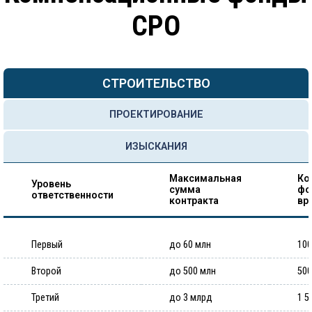
СРО
СТРОИТЕЛЬСТВО
ПРОЕКТИРОВАНИЕ
ИЗЫСКАНИЯ
Максимальная
Ко
Уровень
сумма
фо
ответственности
контракта
вр
Первый
до 60 млн
100
Второй
до 500 млн
500
Третий
до 3 млрд
1 5