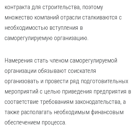
Курган
контракта для строительства, поэтому
Х
Курск
Хабаровск
множество компаний отрасли сталкиваются с
Л
Ч
необходимостью вступления в
Липецк
Чебоксары
саморегулируемую организацию.
М
Челябинск
Магнитогорск
Череповец
Махачкала
Чита
Намерения стать членом саморегулируемой
Мурманск
Я
организации обязывают соискателя
Н
Ярославль
организовать и провести ряд подготовительных
Набережные Челны
мероприятий с целью приведения предприятия в
Нижний Новгород
Нижний Тагил
соответствие требованиям законодательства, а
Новокузнецк
также располагать необходимым финансовым
Новосибирск
обеспечением процесса.