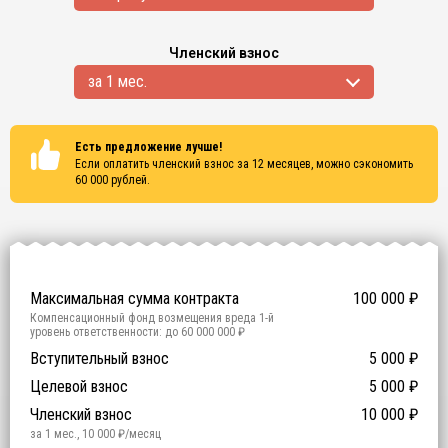
Членский взнос
за 1 мес.
Есть предложение лучше!
Если оплатить членский взнос за 12 месяцев, можно сэкономить
60 000
рублей.
Сертификаты
ISO 9001
ISO 14001
OHSAS 18001
Максимальная сумма контракта
100 000
₽
Компенсационный фонд возмещения вреда
1
-й
уровень ответственности:
до 60 000 000 ₽
Участие в гос. тендерах и аукционах
Вступительный взнос
5 000
0
₽
₽
Компенсационный фонд договорных обязательств
0
-
Целевой взнос
5 000
₽
й уровень ответственности:
Не требуется
Членский взнос
10 000
₽
за 1 мес.
,
10 000
₽/месяц