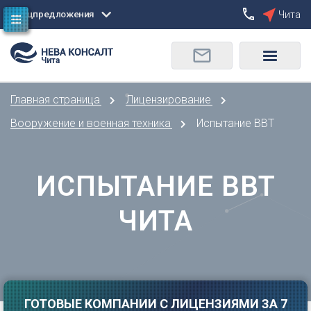
Спецпредложения
Чита
Сбросить
Чита
О
Москва
Санкт-Петербург
Омск
Главная страница
Лицензирование
Орел
А
Оренбург
Вооружение и военная техника
Испытание ВВТ
Архангельск
П
Астрахань
Пенза
ИСПЫТАНИЕ ВВТ
Б
Пермь
Барнаул
Р
ЧИТА
Белгород
Ростов-на-Дону
Брянск
Рязань
В
С
Владивосток
Самара
Владикавказ
ГОТОВЫЕ КОМПАНИИ С ЛИЦЕНЗИЯМИ ЗА 7
Саранск
Владимир