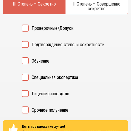
Курган
III Степень – Секретно
II Степень – Совершенно
Х
секретно
Курск
Хабаровск
Л
Ч
Проверочные/Допуск
Липецк
Чебоксары
М
Челябинск
Подтверждение степени секретности
Магнитогорск
Череповец
Махачкала
Чита
Обучение
Мурманск
Я
Н
Ярославль
Специальная экспертиза
Набережные Челны
Нижний Новгород
Лицензионное дело
Нижний Тагил
Новокузнецк
Новосибирск
Срочное получение
Есть предложение лучше!