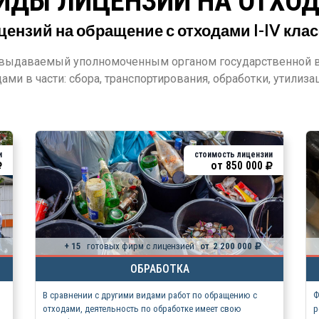
ИДЫ ЛИЦЕНЗИЙ НА ОТХО
ензий на обращение с отходами I-IV кла
 выдаваемый уполномоченным органом государственной в
ами в части: сбора, транспортирования, обработки, утилиз
и
стоимость лицензии
от
850 000
+ 15
готовых фирм с лицензией
от
2 200 000
ОБРАБОТКА
В сравнении с другими видами работ по обращению с
Ф
отходами, деятельность по обработке имеет свою
р