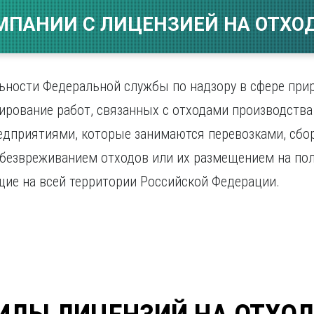
Магнитогорск
Сарато
ад
Махачкала
МПАНИИ С ЛИЦЕНЗИЕЙ НА ОТХОД
Севаст
ж
Мурманск
Симфер
Н
Смолен
нбург
Набережные Челны
Сочи
льности Федеральной службы по надзору в сфере пр
Нижний Новгород
Ставро
ирование работ, связанных с отходами производства
Нижний Тагил
о
Новокузнецк
едприятиями, которые занимаются перевозками, сбо
Новосибирск
 обезвреживанием отходов или их размещением на по
щие на всей территории Российской Федерации.