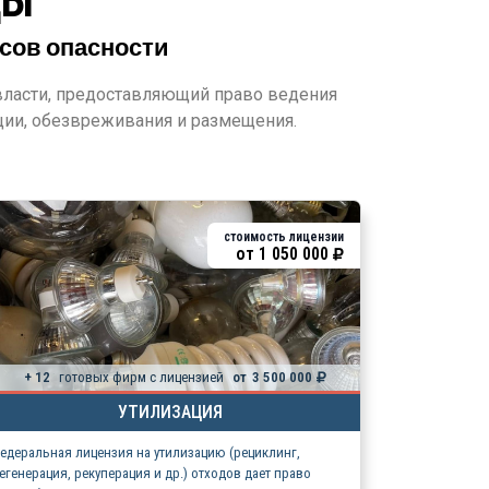
ДЫ
ссов опасности
ласти, предоставляющий право ведения
ации, обезвреживания и размещения.
стоимость лицензии
от
1 050 000
+ 12
готовых фирм с лицензией
от
3 500 000
УТИЛИЗАЦИЯ
едеральная лицензия на утилизацию (рециклинг,
егенерация, рекуперация и др.) отходов дает право