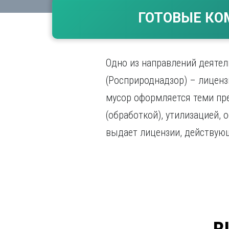
Волгогр
ГОТОВЫЕ КО
Вороне
Е
Екатери
Одно из направлений деяте
И
(Росприроднадзор) – лиценз
Иванов
мусор оформляется теми пр
Ижевск
(обработкой), утилизацией,
Иркутск
выдает лицензии, действую