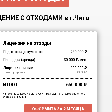
НИЕ С ОТХОДАМИ в г.Чита
Лицензия на отходы
Подготовка документов
250 000
₽
Заключение ФБУЗ (ЦГиЭ)
Заключение РОСПОТРЕБНАДЗОРа
Технические специалисты
Отходы > 200
Спецтехника (аренда)
Оборудование (аренда)
Площадка (аренда)
30 000
₽/мес.
NaN
NaN
₽
₽
₽
₽
₽
₽
(СЭЗ)
(обучение)
Срочное получение
1-4 классы отходов
Лицензирование
400 000
₽
₽
₽
Обработка
Утилизация
Обезвреживание
Размещение
Сбор
Транспортирование
400 000
₽
₽
₽
₽
₽
₽
ИТОГО:
650 000
₽
Промежуточный итог:
15000
₽
Ваша персональна скидка
-
15000
₽
* Внесение взносов и оплата услуг производятся строго с расчетного
счета организации.
ОФОРМИТЬ ЗА
2 МЕСЯЦА