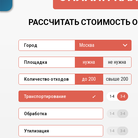
РАССЧИТАТЬ СТОИМОСТЬ О
Москва
Город
нужна
не нужна
Площадка
до 200
свыше 200
Количество отходов
1-4
3-4
Транспортирование
1-4
3-4
Обработка
1-4
3-4
Утилизация