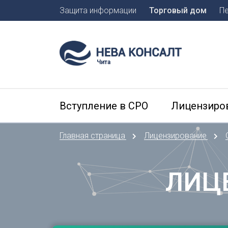
Защита информации
Торговый дом
П
Москва
Санкт-П
Чита
А
Арханге
Вступление в СРО
Лицензиро
Астраха
Б
Главная страница
Лицензирование
Барнаул
Белгоро
Брянск
ЛИЦ
В
Владиво
Владика
Владим