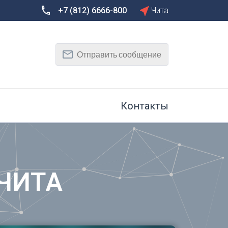
+7 (812) 6666-800
Чита
Сбросить
Т
Отправить сообщение
Тамбов
Тверь
рг
Тольятти
Томск
Контакты
Тула
Тюмень
У
Улан-Удэ
на-Дону
Ульяновск
ЧИТА
Уфа
Х
Хабаровск
к