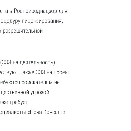
ета в Росприроднадзор для
роцедуру лицензирования,
ю разрешительной
(СЭЗ на деятельность) –
ствуют также СЭЗ на проект
ребуются соискателям не
существенной угрозой
кже требует
пециалисты «Нева Консалт»