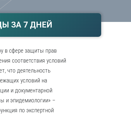
Ч
в
ополь
Чебоксары
ополь
Челябинск
Ы ЗА 7 ДНЕЙ
ск
Череповец
Чита
поль
Я
у в сфере защиты прав
Ярославль
ения соответствия условий
т, что деятельность
лежащих условий на
ции и документарной
ны и эпидемиологии» –
функция по экспертной