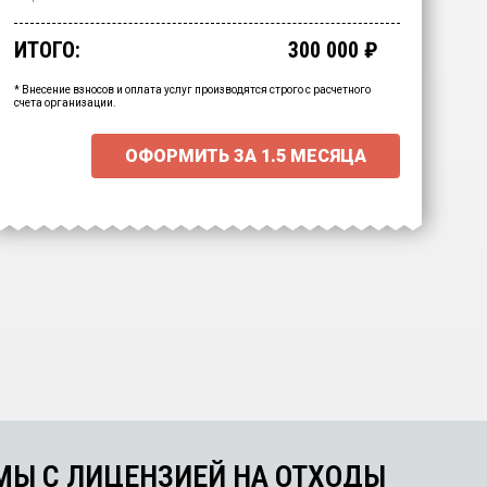
ИТОГО:
300 000
₽
Промежуточный итог:
15000
₽
Ваша персональна скидка
-
15000
₽
* Внесение взносов и оплата услуг производятся строго с расчетного
счета организации.
ОФОРМИТЬ ЗА
1.5 МЕСЯЦА
Выберите интересующие вас
пункты для начала расчёта.
МЫ С ЛИЦЕНЗИЕЙ НА ОТХОДЫ