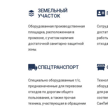
ЗЕМЕЛЬНЫЙ
УЧАСТОК
Оборудованная производственная
Сотру
площадка, расположенная в
доста
промзоне, с учетом наличия
работы
достаточной санитарно-защитной
отхода
зоны.
СПЕЦТРАНСПОРТ
Специально оборудованные т/с,
Технол
предназначенные для перевозки
оборуд
отходов по дорогам общего
для ра
пользования, а также прочая
соотв
техника, участвующая в обращении
СанПиН