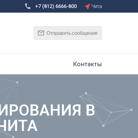
+7 (812) 6666-800
Чита
Сбросить
Т
Отправить сообщение
Тамбов
Тверь
рг
Тольятти
Томск
Контакты
Тула
Тюмень
У
Улан-Удэ
на-Дону
Ульяновск
ИРОВАНИЯ В
Уфа
ЧИТА
Х
Хабаровск
к