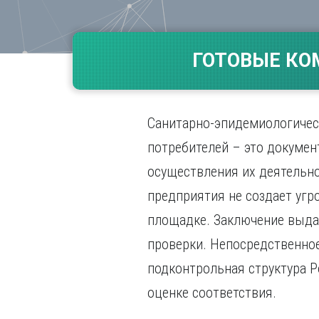
Волгогр
Вороне
ГОТОВЫЕ КО
Е
Екатери
И
Санитарно-эпидемиологичес
Иванов
Ижевск
потребителей – это докумен
Иркутск
осуществления их деятельно
предприятия не создает угр
площадке. Заключение выда
проверки. Непосредственное
подконтрольная структура Р
оценке соответствия.