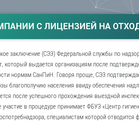
Магнитогорск
Сарато
ад
Махачкала
Севаст
ж
Мурманск
Симфер
МПАНИИ С ЛИЦЕНЗИЕЙ НА ОТХОД
Н
Смолен
нбург
Набережные Челны
Сочи
Нижний Новгород
Ставро
Нижний Тагил
кое заключение (СЭЗ) Федеральной службы по надзор
о
Новокузнецк
т, который выдается организациям после подтвержд
Новосибирск
сти нормам СанПиН. Говоря проще, СЭЗ подтверждае
озы благополучию населения ввиду обеспечения над
ется после успешного прохождения выездной инспек
 участие в процедуре принимает ФБУЗ «Центр гигие
оспотребнадзора, специалистам которой отводится 