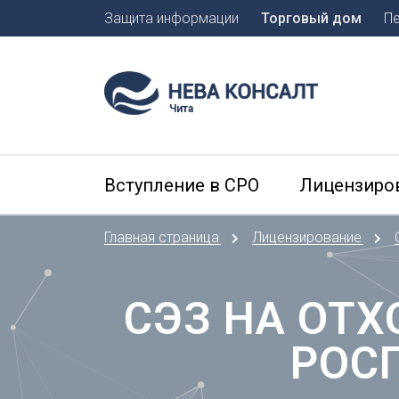
Защита информации
Торговый дом
П
Москва
Санкт-П
Чита
А
Арханге
Вступление в СРО
Лицензиро
Астраха
Б
Главная страница
Лицензирование
Барнаул
Белгоро
Брянск
СЭЗ НА ОТ
В
РОС
Владиво
Владика
Владим