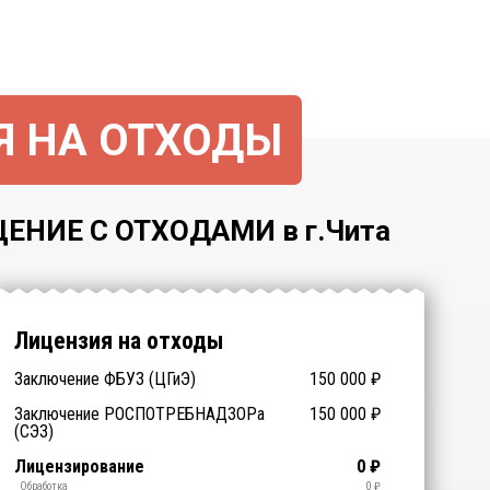
Я НА ОТХОДЫ
НИЕ С ОТХОДАМИ в г.Чита
Лицензия на отходы
Подготовка документов
Заключение ФБУЗ (ЦГиЭ)
150 000
₽
₽
Заключение РОСПОТРЕБНАДЗОРа
150 000
₽
(СЭЗ)
Технические специалисты
Отходы > 200
Спецтехника (аренда)
Оборудование (аренда)
Срочное получение
1-4 классы отходов
Лицензирование
0
₽
₽
₽
₽
₽
₽
₽
(обучение)
Транспортирование
Утилизация
Обезвреживание
Размещение
Сбор
Обработка
0
₽
₽
₽
₽
₽
₽