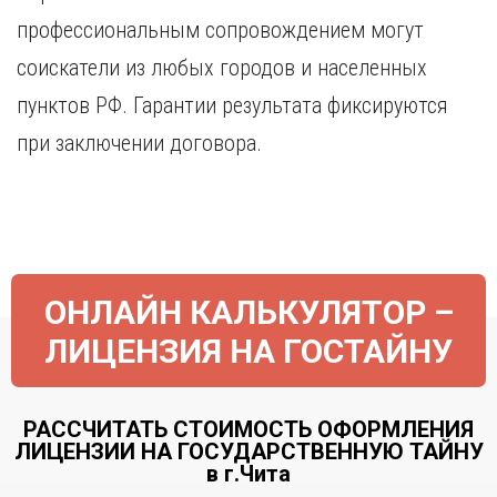
Курган
Х
профессиональным сопровождением могут
Курск
Хабаровск
соискатели из любых городов и населенных
Л
Ч
пунктов РФ. Гарантии результата фиксируются
Липецк
Чебоксары
при заключении договора.
М
Челябинск
Магнитогорск
Череповец
Махачкала
Чита
Мурманск
Я
Н
Ярославль
ОНЛАЙН КАЛЬКУЛЯТОР –
Набережные Челны
Нижний Новгород
ЛИЦЕНЗИЯ НА ГОСТАЙНУ
Нижний Тагил
Новокузнецк
Новосибирск
РАССЧИТАТЬ СТОИМОСТЬ ОФОРМЛЕНИЯ
ЛИЦЕНЗИИ НА ГОСУДАРСТВЕННУЮ ТАЙНУ
в г.Чита