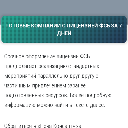
Саратов
Волгоград
Севастополь
Воронеж
Симферополь
Е
ГОТОВЫЕ КОМПАНИИ С ЛИЦЕНЗИЕЙ ФСБ ЗА 7
Смоленск
Екатеринбург
Сочи
ДНЕЙ
Ставрополь
И
Т
Иваново
Срочное оформление лицензии ФСБ
Ижевск
Тамбов
Иркутск
Тверь
предполагает реализацию стандартных
Тольятти
К
мероприятий параллельно друг другу с
Томск
Казань
частичным привлечением заранее
Тула
Калининград
Тюмень
подготовленных ресурсов. Более подробную
Калуга
У
Кемерово
информацию можно найти в тексте далее.
Киров
Улан-Удэ
Краснодар
Ульяновск
Красноярск
Уфа
Обратиться в «Нева Консалт» за