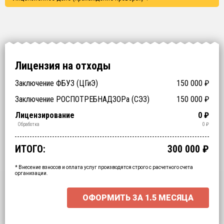
Лицензия на отходы
Подготовка документов
Заключение ФБУЗ (ЦГиЭ)
150 000
₽
₽
Заключение РОСПОТРЕБНАДЗОРа (СЭЗ)
150 000
₽
Технические специалисты (обучение)
Отходы > 200
Спецтехника (аренда)
Оборудование (аренда)
Срочное получение
1-4 классы отходов
Лицензирование
0
₽
₽
₽
₽
₽
₽
₽
Транспортирование
Утилизация
Обезвреживание
Размещение
Сбор
Обработка
0
₽
₽
₽
₽
₽
₽
ИТОГО:
300 000
₽
Промежуточный итог:
15000
₽
Ваша персональна скидка
-
15000
₽
* Внесение взносов и оплата услуг производятся строго с расчетного счета
организации.
ОФОРМИТЬ ЗА
1.5 МЕСЯЦА