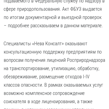
подаваемого в Федеральную службу по надзору в
Курган
Х
Курск
сфере природопользования. Акт ФБУЗ выдается
Хабаровск
Л
по итогам документарной и выездной проверок
Ч
Липецк
– подробнее рассказываем в данном материале.
Чебоксары
М
Челябинск
Магнитогорск
Череповец
Специалисты «Нева Консалт» оказывают
Махачкала
Чита
консультационную поддержку предприятиям по
Мурманск
Я
вопросам получения лицензий Росприроднадзора
Н
Ярославль
Набережные Челны
на транспортирование, утилизацию, обработку,
Нижний Новгород
обезвреживание, размещение отходов I-IV
Нижний Тагил
классов опасности. В рамках оказываемых услуг
Новокузнецк
Новосибирск
возможно комплексное сопровождение
соискателя в ходе лицензирования, а также