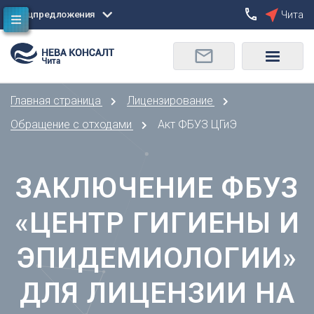
Спецпредложения
Чита
Сбросить
Чита
О
Москва
Санкт-Петербург
Омск
Главная страница
Лицензирование
Орел
А
Оренбург
Обращение с отходами
Акт ФБУЗ ЦГиЭ
Архангельск
П
Астрахань
Пенза
ЗАКЛЮЧЕНИЕ ФБУЗ
Б
Пермь
Барнаул
Р
«ЦЕНТР ГИГИЕНЫ И
Белгород
Ростов-на-Дону
Брянск
Рязань
ЭПИДЕМИОЛОГИИ»
В
С
Владивосток
ДЛЯ ЛИЦЕНЗИИ НА
Самара
Владикавказ
Саранск
Владимир