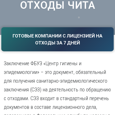
ОТХОДЫ ЧИТА
Саратов
Волгоград
Севастополь
Воронеж
Симферополь
Е
Смоленск
Екатеринбург
Сочи
Ставрополь
ГОТОВЫЕ КОМПАНИИ С ЛИЦЕНЗИЕЙ НА
И
ОТХОДЫ ЗА 7 ДНЕЙ
Т
Иваново
Ижевск
Тамбов
Иркутск
Тверь
Заключение ФБУЗ «Центр гигиены и
Тольятти
К
Томск
эпидемиологии» – это документ, обязательный
Казань
Тула
для получения санитарно-эпидемиологического
Калининград
Тюмень
Калуга
заключения (СЭЗ) на деятельность по обращению
У
Кемерово
с отходами. СЭЗ входит в стандартный перечень
Киров
Улан-Удэ
Краснодар
Ульяновск
документов в составе лицензионного дела,
Красноярск
Уфа