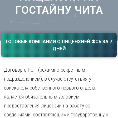
Саратов
Волгоград
ГОСТАЙНУ ЧИТА
Севастополь
Воронеж
Симферополь
Е
Смоленск
Екатеринбург
Сочи
Ставрополь
И
ГОТОВЫЕ КОМПАНИИ С ЛИЦЕНЗИЕЙ ФСБ ЗА 7
Т
Иваново
ДНЕЙ
Ижевск
Тамбов
Иркутск
Тверь
Тольятти
К
Договор с РСП (режимно-секретным
Томск
Казань
подразделением), в случае отсутствия у
Тула
Калининград
Тюмень
соискателя собственного первого отдела,
Калуга
У
Кемерово
является обязательным условием
Киров
Улан-Удэ
предоставления лицензии на работу со
Краснодар
Ульяновск
сведениями, составляющими государственную
Красноярск
Уфа