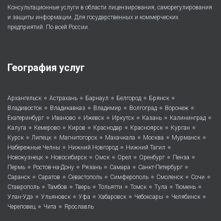
Консультационные услуги в области лицензирования, саморегулирования
и защиты информации. Для государственных и коммерческих
предприятий. По всей России.
География услуг
•
•
•
•
•
Архангельск
Астрахань
Барнаул
Белгород
Брянск
•
•
•
•
•
Владивосток
Владикавказ
Владимир
Волгоград
Воронеж
•
•
•
•
•
•
Екатеринбург
Иваново
Ижевск
Иркутск
Казань
Калининград
•
•
•
•
•
•
Калуга
Кемерово
Киров
Краснодар
Красноярск
Курган
•
•
•
•
•
•
Курск
Липецк
Магнитогорск
Махачкала
Москва
Мурманск
•
•
•
Набережные Челны
Нижний Новгород
Нижний Тагил
•
•
•
•
•
•
Новокузнецк
Новосибирск
Омск
Орел
Оренбург
Пенза
•
•
•
•
•
Пермь
Ростов-на-Дону
Рязань
Самара
Санкт-Петербург
•
•
•
•
•
•
Саранск
Саратов
Севастополь
Симферополь
Смоленск
Сочи
•
•
•
•
•
•
•
Ставрополь
Тамбов
Тверь
Тольятти
Томск
Тула
Тюмень
•
•
•
•
•
•
Улан-Удэ
Ульяновск
Уфа
Хабаровск
Чебоксары
Челябинск
•
•
Череповец
Чита
Ярославль