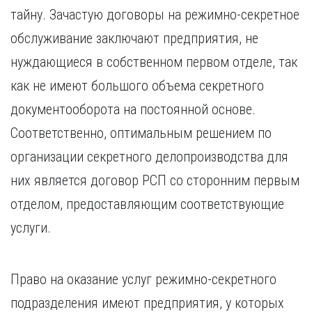
Курган
тайну. Зачастую договоры на режимно-секретное
Х
Курск
обслуживание заключают предприятия, не
Хабаровск
Л
нуждающиеся в собственном первом отделе, так
Ч
Липецк
Чебоксары
как не имеют большого объема секретного
М
Челябинск
документооборота на постоянной основе.
Магнитогорск
Череповец
Махачкала
Соответственно, оптимальным решением по
Чита
Мурманск
организации секретного делопроизводства для
Я
Н
Ярославль
них является договор РСП со сторонним первым
Набережные Челны
отделом, предоставляющим соответствующие
Нижний Новгород
услуги.
Нижний Тагил
Новокузнецк
Новосибирск
Право на оказание услуг режимно-секретного
подразделения имеют предприятия, у которых