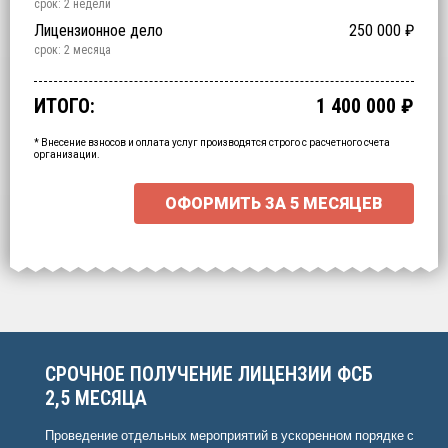
срок: 2 недели
Обучение
Специальная экспертиза
Лицензионное дело
200 000
250 000
60 000
₽
₽
₽
срок: 2 недели
срок: 2 недели
срок: 2 месяца
Срочное получение
700 000
₽
ИТОГО:
1 400 000
₽
Промежуточный итог:
15000
₽
Ваша персональна скидка
-
15000
₽
* Внесение взносов и оплата услуг производятся строго с расчетного счета
организации.
ОФОРМИТЬ ЗА
5 МЕСЯЦЕВ
СРОЧНОЕ ПОЛУЧЕНИЕ ЛИЦЕНЗИИ ФСБ
2,5 МЕСЯЦА
Проведение отдельных мероприятий в ускоренном порядке с