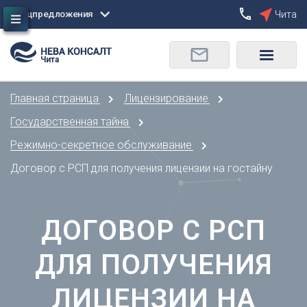
Спецпредложения
Чита
Сбросить
Чита
О
Москва
Санкт-Петербург
Омск
Главная страница
Лицензирование
Орел
А
Оренбург
Государственная тайна
Архангельск
П
Режимно-секретное обслуживание
Астрахань
Пенза
Договор с РСП для получения лицензии на гостайну
Б
Пермь
Барнаул
Р
Белгород
ДОГОВОР С РСП
Ростов-на-Дону
Брянск
Рязань
В
ДЛЯ ПОЛУЧЕНИЯ
С
Владивосток
Самара
Владикавказ
ЛИЦЕНЗИИ НА
Саранск
Владимир