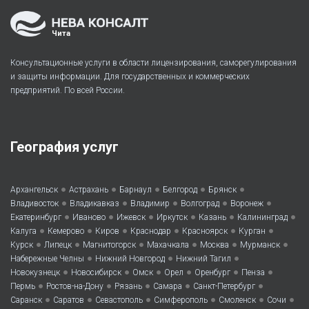
Чита
Консультационные услуги в области лицензирования, саморегулирования
и защиты информации. Для государственных и коммерческих
предприятий. По всей России.
География услуг
•
•
•
•
•
Архангельск
Астрахань
Барнаул
Белгород
Брянск
•
•
•
•
•
Владивосток
Владикавказ
Владимир
Волгоград
Воронеж
•
•
•
•
•
•
Екатеринбург
Иваново
Ижевск
Иркутск
Казань
Калининград
•
•
•
•
•
•
Калуга
Кемерово
Киров
Краснодар
Красноярск
Курган
•
•
•
•
•
•
Курск
Липецк
Магнитогорск
Махачкала
Москва
Мурманск
•
•
•
Набережные Челны
Нижний Новгород
Нижний Тагил
•
•
•
•
•
•
Новокузнецк
Новосибирск
Омск
Орел
Оренбург
Пенза
•
•
•
•
•
Пермь
Ростов-на-Дону
Рязань
Самара
Санкт-Петербург
•
•
•
•
•
•
Саранск
Саратов
Севастополь
Симферополь
Смоленск
Сочи