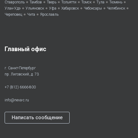
•
•
•
•
•
•
•
Ставрополь
Тамбов
Тверь
Тольятти
Томск
Тула
Тюмень
•
•
•
•
•
•
Улан-Удэ
Ульяновск
Уфа
Хабаровск
Чебоксары
Челябинск
•
•
Череповец
Чита
Ярославль
Главный офис
г. Санкт-Петербург
пр. Лиговский, д. 73
+7 (812) 6666-800
info@neva-c.ru
Написать сообщение