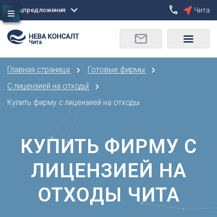
Спецпредложения
Чита
Сбросить
Чита
О
Москва
Санкт-Петербург
Омск
Главная страница
Готовые фирмы
Орел
А
Оренбург
С лицензией на отходы
Архангельск
П
Купить фирму с лицензией на отходы
Астрахань
Пенза
Б
Пермь
Барнаул
КУПИТЬ ФИРМУ С
Р
Белгород
Ростов-на-Дону
Брянск
ЛИЦЕНЗИЕЙ НА
Рязань
В
С
ОТХОДЫ ЧИТА
Владивосток
Самара
Владикавказ
Саранск
Владимир