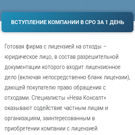
Саратов
Волгоград
Севастополь
Воронеж
Симферополь
ВСТУПЛЕНИЕ КОМПАНИИ В СРО ЗА 1 ДЕНЬ
Е
Смоленск
Екатеринбург
Сочи
Ставрополь
И
Готовая фирма с лицензией на отходы –
Т
Иваново
юридическое лицо, в состав разрешительной
Ижевск
Тамбов
документации которого входит лицензионное
Иркутск
Тверь
Тольятти
дело (включая непосредственно бланк лицензии),
К
Томск
дающей покупателю право обращения с
Казань
Тула
Калининград
отходами. Специалисты «Нева Консалт»
Тюмень
Калуга
оказывают содействие частным лицам и
У
Кемерово
Киров
Улан-Удэ
организациям, заинтересованным в
Краснодар
Ульяновск
приобретении компании с лицензией.
Красноярск
Уфа