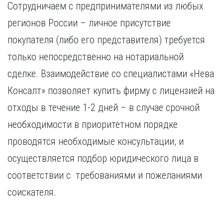
Сотрудничаем с предпринимателями из любых
Курган
Х
Курск
регионов России – личное присутствие
Хабаровск
Л
покупателя (либо его представителя) требуется
Ч
Липецк
только непосредственно на нотариальной
Чебоксары
М
Челябинск
сделке. Взаимодействие со специалистами «Нева
Магнитогорск
Череповец
Консалт» позволяет купить фирму с лицензией на
Махачкала
Чита
Мурманск
отходы в течение 1-2 дней – в случае срочной
Я
Н
необходимости в приоритетном порядке
Ярославль
Набережные Челны
проводятся необходимые консультации, и
Нижний Новгород
осуществляется подбор юридического лица в
Нижний Тагил
Новокузнецк
соответствии с требованиями и пожеланиями
Новосибирск
соискателя.