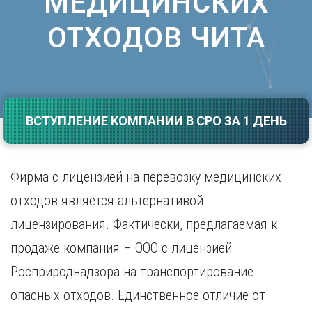
МЕДИЦИНСКИХ
Саратов
Волгоград
ОТХОДОВ ЧИТА
Севастополь
Воронеж
Симферополь
Е
Смоленск
Екатеринбург
Сочи
Ставрополь
И
Т
ВСТУПЛЕНИЕ КОМПАНИИ В СРО ЗА 1 ДЕНЬ
Иваново
Ижевск
Тамбов
Иркутск
Тверь
Тольятти
Фирма с лицензией на перевозку медицинских
К
Томск
отходов является альтернативой
Казань
Тула
Калининград
лицензирования. Фактически, предлагаемая к
Тюмень
Калуга
продаже компания – ООО с лицензией
У
Кемерово
Киров
Росприроднадзора на транспортирование
Улан-Удэ
Краснодар
Ульяновск
опасных отходов. Единственное отличие от
Красноярск
Уфа