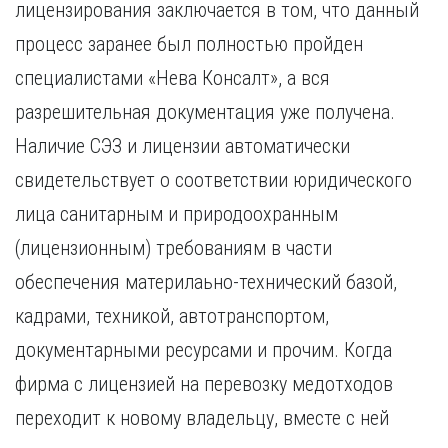
лицензирования заключается в том, что данный
Курган
Х
Курск
процесс заранее был полностью пройден
Хабаровск
Л
специалистами «Нева Консалт», а вся
Ч
Липецк
разрешительная документация уже получена.
Чебоксары
М
Челябинск
Наличие СЭЗ и лицензии автоматически
Магнитогорск
Череповец
свидетельствует о соответствии юридического
Махачкала
Чита
лица санитарным и природоохранным
Мурманск
Я
(лицензионным) требованиям в части
Н
Ярославль
Набережные Челны
обеспечения материлаьно-технический базой,
Нижний Новгород
кадрами, техникой, автотранспортом,
Нижний Тагил
документарными ресурсами и прочим. Когда
Новокузнецк
Новосибирск
фирма с лицензией на перевозку медотходов
переходит к новому владельцу, вместе с ней