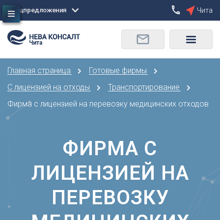
Спецпредложения
Чита
Сбросить
Чита
О
Москва
Санкт-Петербург
Омск
Главная страница
Готовые фирмы
Орел
А
Оренбург
С лицензией на отходы
Транспортирование
Архангельск
П
Фирма с лицензией на перевозку медицинских отходов
Астрахань
Пенза
Б
Пермь
Барнаул
ФИРМА С
Р
Белгород
Ростов-на-Дону
Брянск
ЛИЦЕНЗИЕЙ НА
Рязань
В
С
ПЕРЕВОЗКУ
Владивосток
Самара
Владикавказ
Саранск
Владимир