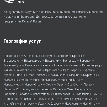
Чита
Консультационные услуги в области лицензирования, саморегулирования
и защиты информации. Для государственных и коммерческих
предприятий. По всей России.
География услуг
•
•
•
•
•
Архангельск
Астрахань
Барнаул
Белгород
Брянск
•
•
•
•
•
Владивосток
Владикавказ
Владимир
Волгоград
Воронеж
•
•
•
•
•
•
Екатеринбург
Иваново
Ижевск
Иркутск
Казань
Калининград
•
•
•
•
•
•
Калуга
Кемерово
Киров
Краснодар
Красноярск
Курган
•
•
•
•
•
•
Курск
Липецк
Магнитогорск
Махачкала
Москва
Мурманск
•
•
•
Набережные Челны
Нижний Новгород
Нижний Тагил
•
•
•
•
•
•
Новокузнецк
Новосибирск
Омск
Орел
Оренбург
Пенза
•
•
•
•
•
Пермь
Ростов-на-Дону
Рязань
Самара
Санкт-Петербург
•
•
•
•
•
•
Саранск
Саратов
Севастополь
Симферополь
Смоленск
Сочи
•
•
•
•
•
•
•
Ставрополь
Тамбов
Тверь
Тольятти
Томск
Тула
Тюмень
•
•
•
•
•
•
Улан-Удэ
Ульяновск
Уфа
Хабаровск
Чебоксары
Челябинск